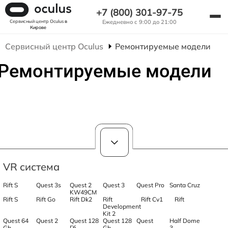
+7 (800) 301-97-75
Сервисный центр Oculus
в
Ежедневно с 9:00 до 21:00
Кирове
Сервисный центр Oculus
Ремонтируемые модели
Ремонтируемые модели
VR система
Rift S
Quest 3s
Quest 2
Quest 3
Quest Pro
Santa Cruz
KW49CM
Rift S
Rift Go
Rift Dk2
Rift
Rift Cv1
Rift
Development
Kit 2
Quest 64
Quest 2
Quest 128
Quest 128
Quest
Half Dome
Gb
Гб
Gb
3